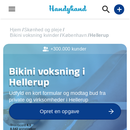
menu
add
Hjem
/
Skønhed og pleje
/
Bikini voksning kvinder
/
København
/
Hellerup
+300.000 kunder
Bikini voksning i
Hellerup
Udfyld en kort formular og modtag bud fra
private og virksomheder i Hellerup
Opret en opgave