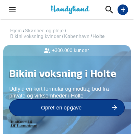
menu
add
Hjem
/
Skønhed og pleje
/
Bikini voksning kvinder
/
København
/
Holte
+300.000 kunder
Bikini voksning i Holte
Udfyld en kort formular og modtag bud fra
private og virksomheder i Holte
Opret en opgave