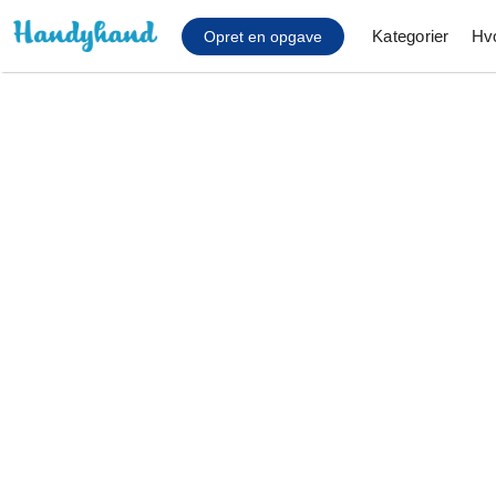
Kategorier
Hv
Opret en opgave
Affaldsfjernelse
Afhentning af køles
Anlæg af terrasse
Cykel reparation
Flyttehjælp
Gulvlaminering
Hårde hvidevare Mon
Hjælp til mobil, pc, 
Installation af ildste
Møbelsamling og mo
Ophængning af lam