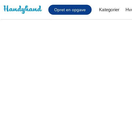
Kategorier
Hv
Opret en opgave
Affaldsfjernelse
Afhentning af køles
Anlæg af terrasse
Cykel reparation
Flyttehjælp
Gulvlaminering
Hårde hvidevare Mon
Hjælp til mobil, pc, 
Installation af ildste
Møbelsamling og mo
Ophængning af lam