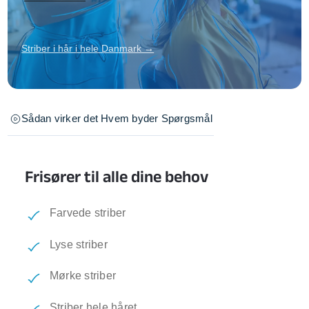
Striber i hår i hele Danmark →
Sådan virker det
Hvem byder
Spørgsmål
Frisører til alle dine behov
Farvede striber
Lyse striber
Mørke striber
Striber hele håret