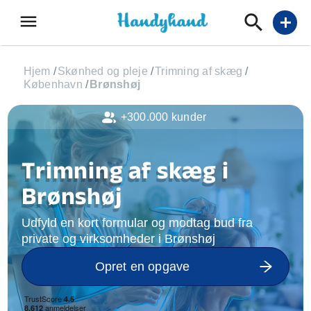
menu
add
Hjem
/
Skønhed og pleje
/
Trimning af skæg
/
København
/
Brønshøj
+300.000 kunder
Trimning af skæg i
Brønshøj
Udfyld en kort formular og modtag bud fra
private og virksomheder i Brønshøj
Opret en opgave