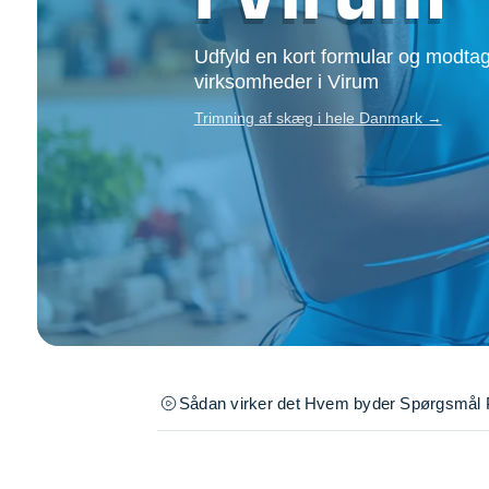
Opsætning af skill
Tømrer
Udfyld en kort formular og modtag
Tunge løft
virksomheder i Virum
Underholdning
Trimning af skæg i hele Danmark →
Se alle...
Sådan virker det
Hvem byder
Spørgsmål