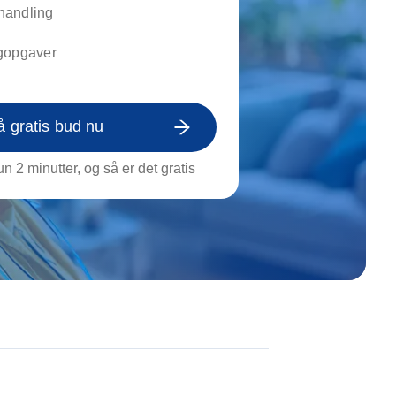
on af tagrende
handling
rt af genstande
gopgaver
ngs rengøring
å gratis bud nu
n 2 minutter, og så er det gratis