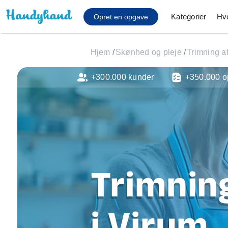
Kategorier
Hv
Opret en opgave
Hjem
/
Skønhed og pleje
/
Trimning a
+300.000 kunder
+350.000 o
Affaldsfjernelse
Afhentning af køles
Anlæg af terrasse
Cykel reparation
Flyttehjælp
Gulvlaminering
Hårde hvidevare Mon
Trimnin
Hjælp til mobil, pc, 
Installation af ildste
Møbelsamling og mo
i Virum
Ophængning af lam