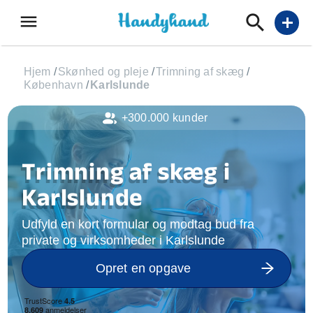
menu
add
Hjem
/
Skønhed og pleje
/
Trimning af skæg
/
København
/
Karlslunde
+300.000 kunder
Trimning af skæg i
Karlslunde
Udfyld en kort formular og modtag bud fra
private og virksomheder i Karlslunde
Opret en opgave