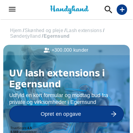
menu
add
Hjem
/
Skønhed og pleje
/
Lash extensions
/
Sønderjylland
/
Egernsund
+300.000 kunder
UV lash extensions i
Egernsund
Udfyld en kort formular og modtag bud fra
private og virksomheder i Egernsund
Opret en opgave