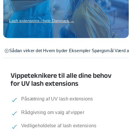
Lash extensions i hele Danmark →
Sådan virker det
Hvem byder
Eksempler
Spørgsmål
Værd at 
Vippeteknikere til alle dine behov
for UV lash extensions
Påsætning af UV lash extensions
Rådgivning om valg af vipper
Vedligeholdelse af lash extensions