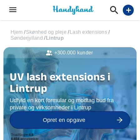
menu
add
Hjem
/
Skønhed og pleje
/
Lash extensions
/
Sønderjylland
/
Lintrup
+300.000 kunder
UV lash extensions i
Lintrup
Udfyld en kort formular og modtag bud fra
private og virksomheder i Lintrup
Opret en opgave