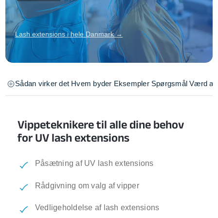
Lash extensions i hele Danmark →
Sådan virker det
Hvem byder
Eksempler
Spørgsmål
Værd at 
Vippeteknikere til alle dine behov
for UV lash extensions
Påsætning af UV lash extensions
Rådgivning om valg af vipper
Vedligeholdelse af lash extensions