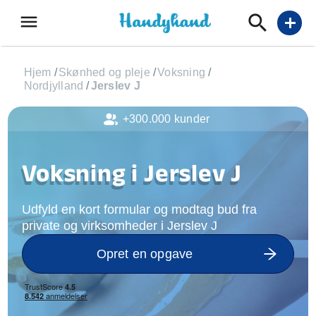
menu
add
Hjem
/
Skønhed og pleje
/
Voksning
/
Nordjylland
/
Jerslev J
+300.000 kunder
Voksning i Jerslev J
Udfyld en kort formular og modtag bud fra
private og virksomheder i Jerslev J
Opret en opgave