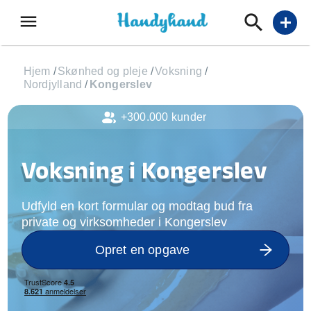
menu
add
Hjem
/
Skønhed og pleje
/
Voksning
/
Nordjylland
/
Kongerslev
+300.000 kunder
Voksning i Kongerslev
Udfyld en kort formular og modtag bud fra
private og virksomheder i Kongerslev
Opret en opgave