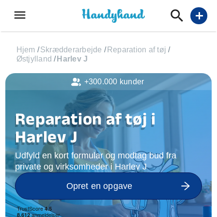
menu
add
Hjem
/
Skrædderarbejde
/
Reparation af tøj
/
Østjylland
/
Harlev J
+300.000 kunder
Reparation af tøj i
Harlev J
Udfyld en kort formular og modtag bud fra
private og virksomheder i Harlev J
Opret en opgave