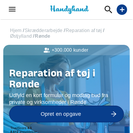
menu
add
Hjem
/
Skrædderarbejde
/
Reparation af tøj
/
Østjylland
/
Rønde
+300.000 kunder
Reparation af tøj i
Rønde
Udfyld en kort formular og modtag bud fra
private og virksomheder i Rønde
Opret en opgave