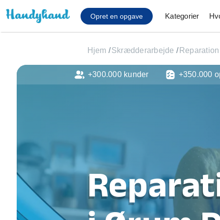
Kategorier
Hv
Opret en opgave
Hjem
/
Skrædderarbejde
/
Reparation 
+300.000 kunder
+350.000 o
Affaldsfjernelse
Afhentning af køles
Anlæg af terrasse
Cykel reparation
Flyttehjælp
Gulvlaminering
Hårde hvidevare Mon
Reparati
Hjælp til mobil, pc, 
Installation af ildste
Møbelsamling og mo
Ophængning af lam