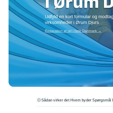
i Ørum D
Opsætning af skill
Tømrer
Udfyld en kort formular og modtag
Tunge løft
virksomheder i Ørum Djurs
Underholdning
Se alle...
Reparation af tøj i hele Danmark →
Sådan virker det
Hvem byder
Spørgsmål