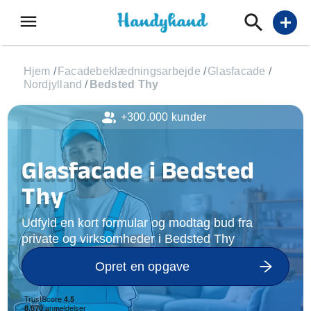
menu
add
Hjem
/
Facadebeklædningsarbejde
/
Glasfacade
/
Nordjylland
/
Bedsted Thy
+300.000 kunder
Glasfacade i Bedsted
Thy
Udfyld en kort formular og modtag bud fra
private og virksomheder i Bedsted Thy
Opret en opgave