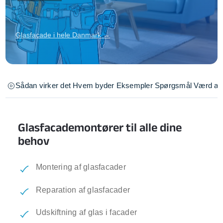
Glasfacade i hele Danmark →
Sådan virker det
Hvem byder
Eksempler
Spørgsmål
Værd at 
Glasfacademontører til alle dine
behov
Montering af glasfacader
Reparation af glasfacader
Udskiftning af glas i facader