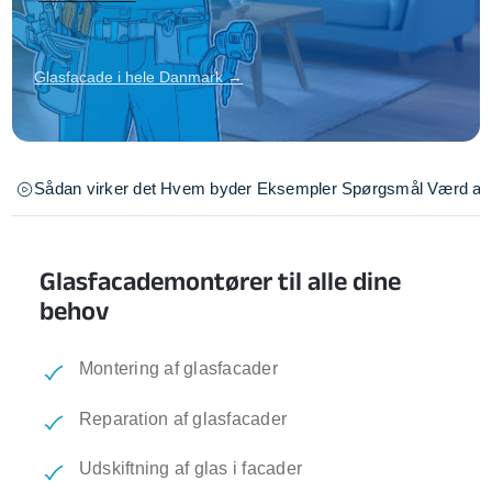
Glasfacade i hele Danmark →
Sådan virker det
Hvem byder
Eksempler
Spørgsmål
Værd at 
Glasfacademontører til alle dine
behov
Montering af glasfacader
Reparation af glasfacader
Udskiftning af glas i facader