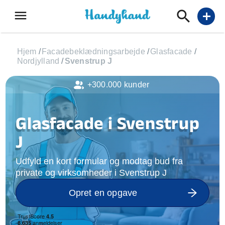
menu
add
Hjem
/
Facadebeklædningsarbejde
/
Glasfacade
/
Nordjylland
/
Svenstrup J
+300.000 kunder
Glasfacade i Svenstrup
J
Udfyld en kort formular og modtag bud fra
private og virksomheder i Svenstrup J
Opret en opgave