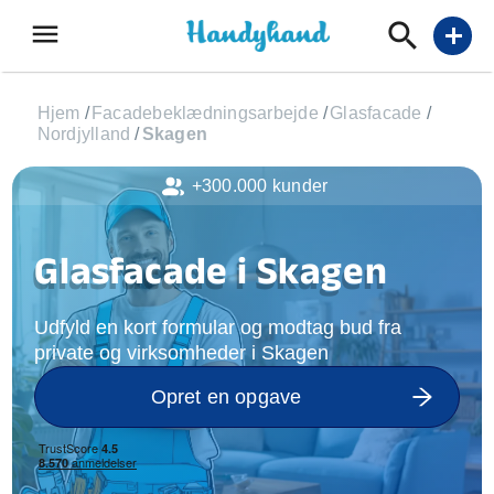
menu
add
Hjem
/
Facadebeklædningsarbejde
/
Glasfacade
/
Nordjylland
/
Skagen
+300.000 kunder
Glasfacade i Skagen
Udfyld en kort formular og modtag bud fra
private og virksomheder i Skagen
Opret en opgave