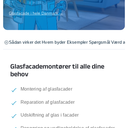
Glasfacade i hele Danmark →
Sådan virker det
Hvem byder
Eksempler
Spørgsmål
Værd at 
Glasfacademontører til alle dine
behov
Montering af glasfacader
Reparation af glasfacader
Udskiftning af glas i facader