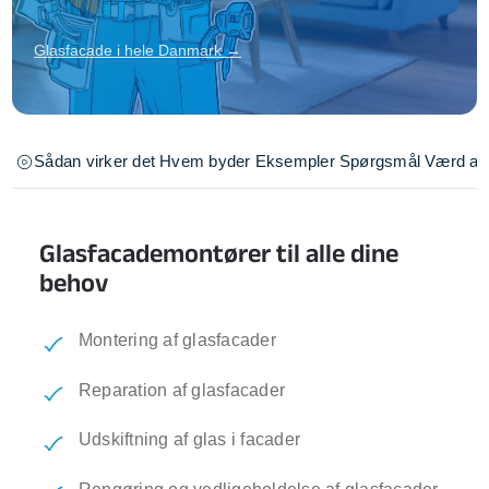
Glasfacade i hele Danmark →
Sådan virker det
Hvem byder
Eksempler
Spørgsmål
Værd at 
Glasfacademontører til alle dine
behov
Montering af glasfacader
Reparation af glasfacader
Udskiftning af glas i facader