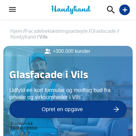
menu
add
Hjem
/
Facadebeklædningsarbejde
/
Glasfacade
/
Nordjylland
/
Vils
+300.000 kunder
Glasfacade i Vils
Udfyld en kort formular og modtag bud fra
private og virksomheder i Vils
Opret en opgave