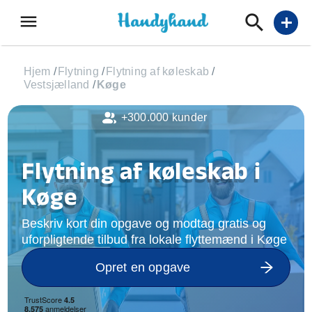
menu
add
Hjem
/
Flytning
/
Flytning af køleskab
/
Vestsjælland
/
Køge
+300.000 kunder
Flytning af køleskab i
Køge
Beskriv kort din opgave og modtag gratis og
uforpligtende tilbud fra lokale flyttemænd i Køge
Opret en opgave