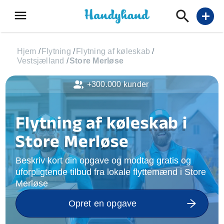
menu
add
Hjem
/
Flytning
/
Flytning af køleskab
/
Vestsjælland
/
Store Merløse
+300.000 kunder
Flytning af køleskab i
Store Merløse
Beskriv kort din opgave og modtag gratis og
uforpligtende tilbud fra lokale flyttemænd i Store
Merløse
Opret en opgave