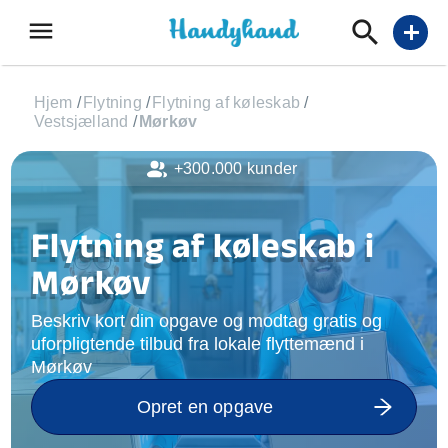
menu
add
Hjem
/
Flytning
/
Flytning af køleskab
/
Vestsjælland
/
Mørkøv
+300.000 kunder
Flytning af køleskab i
Mørkøv
Beskriv kort din opgave og modtag gratis og
uforpligtende tilbud fra lokale flyttemænd i
Mørkøv
Opret en opgave