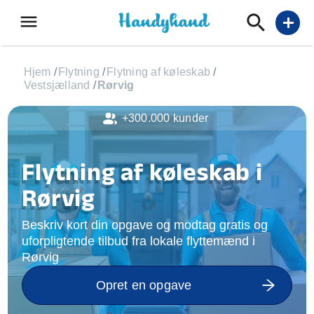
menu
add
Hjem
/
Flytning
/
Flytning af køleskab
/
Vestsjælland
/
Rørvig
+300.000 kunder
Flytning af køleskab i
Rørvig
Beskriv kort din opgave og modtag gratis og
uforpligtende tilbud fra lokale flyttemænd i
Rørvig
Opret en opgave