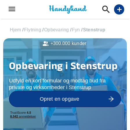
menu
add
Hjem
/
Flytning
/
Opbevaring
/
Fyn
/
Stenstrup
+300.000 kunder
Opbevaring i Stenstrup
Udfyld en kort formular og modtag bud fra
private og virksomheder i Stenstrup
Opret en opgave