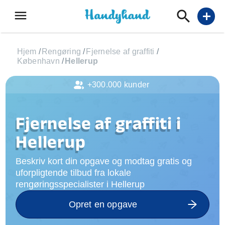
menu
add
Hjem
/
Rengøring
/
Fjernelse af graffiti
/
København
/
Hellerup
+300.000 kunder
Fjernelse af graffiti i
Hellerup
Beskriv kort din opgave og modtag gratis og
uforpligtende tilbud fra lokale
rengøringsspecialister i Hellerup
Opret en opgave