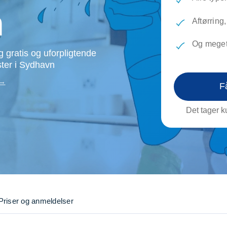
evæg
Rengøring
Reparati
n
Træfældning
Transpo
Aftørring
TV installation og opsætning
Udflytni
Og meget
Vinduespudsning
VVS
 gratis og uforpligtende
ster i Sydhavn
 →
F
Det tager ku
Priser og anmeldelser