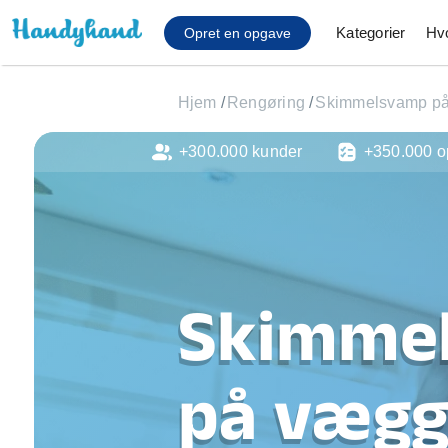
Kategorier
Hv
Opret en opgave
Hjem
/
Rengøring
/
Skimmelsvamp p
+300.000 kunder
+350.000 o
Affaldsfjernelse
Afhentning af køles
Anlæg af terrasse
Cykel reparation
Flyttehjælp
Gulvlaminering
Skimme
Hårde hvidevare Mon
Hjælp til mobil, pc, 
Installation af ildste
på vægg
Møbelsamling og mo
Ophængning af lam