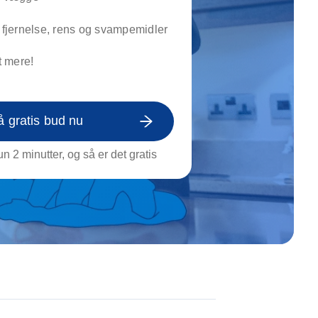
on af tagrende
rt af genstande
, fjernelse, rens og svampemidler
ngs rengøring
 mere!
å gratis bud nu
n 2 minutter, og så er det gratis