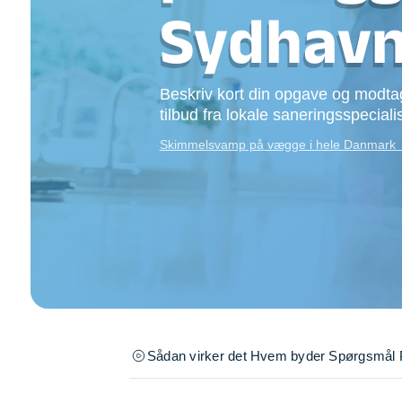
Opsætning af skill
Sydhav
Tømrer
Tunge løft
Underholdning
Beskriv kort din opgave og modtag
Se alle...
tilbud fra lokale saneringsspeciali
Skimmelsvamp på vægge i hele Danmark
Sådan virker det
Hvem byder
Spørgsmål