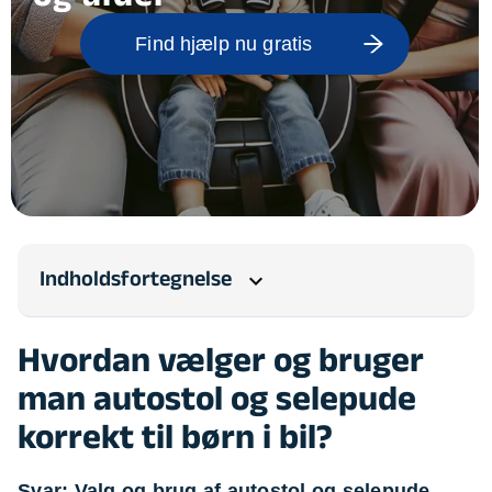
Find hjælp nu gratis
Indholdsfortegnelse
expand_more
Hvordan vælger og bruger
man autostol og selepude
korrekt til børn i bil?
Svar: Valg og brug af autostol og selepude