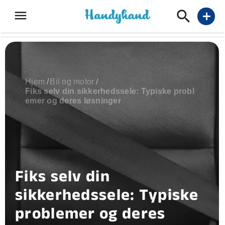
menu
add
Hjem
/
Bil og motor
/
Fiks selv din sikkerhedssele: Typiske probl
emer og deres løsninger
Fiks selv din
sikkerhedssele: Typiske
problemer og deres