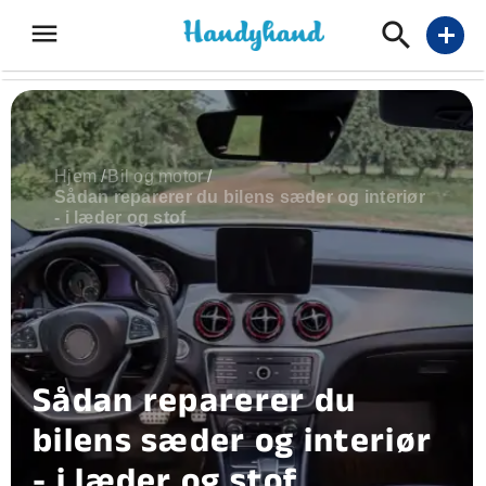
menu
add
Hjem
/
Bil og motor
/
Sådan reparerer du bilens sæder og interiør
- i læder og stof
Sådan reparerer du
bilens sæder og interiør
- i læder og stof