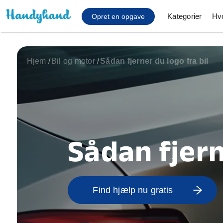
Kategorier
Hv
Opret en opgave
Hjem
/
Bil og motor
/
Sådan fjerner du logo fra bil
Affaldsfjernelse
Afhentning af køles
Anlæg af terrasse
Cykel reparation
Flyttehjælp
Sådan fjern
Gulvlaminering
Hårde hvidevare Mon
Hjælp til mobil, pc, 
Installation af ildste
Find hjælp nu gratis
Møbelsamling og mo
Ophængning af lam