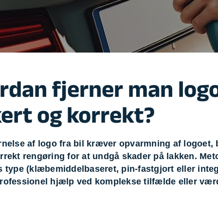
evæg
Rengøring
Reparati
Træfældning
Transpo
TV installation og opsætning
Udflytni
Vinduespudsning
VVS
rdan fjerner man logo 
kert og korrekt?
rnelse af logo fra bil kræver opvarmning af logoet, b
rrekt rengøring for at undgå skader på lakken. Met
s type (klæbemiddelbaseret, pin-fastgjort eller inte
rofessionel hjælp ved komplekse tilfælde eller værd