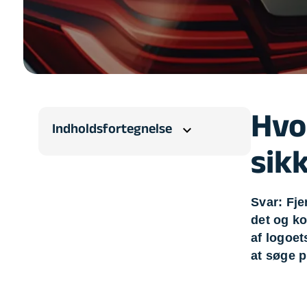
Opsætning af skill
Tømrer
Tunge løft
Underholdning
Se alle...
Hvo
Indholdsfortegnelse
expand_more
sik
Svar: Fje
det og ko
af logoet
at søge p