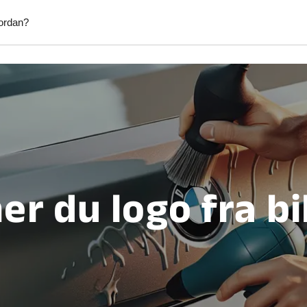
ordan?
Afhentning af byggeaffald
Afhentni
kab
Afhentning af møbler
Afhentni
Anlægsgartner
Blikken
Elektriker
Fliselæ
Fodterapeut
Græsslå
er du logo fra bi
Hækkeklipning
Handym
tering & Reperation
Havearbejde
Hjælp ti
tv
Hundepasning
IKEA mø
d
Lejligheds rengøring
Maler
ntering
Mobil frisør
Monteri
per
Opsætning af emhætte
Opsætni