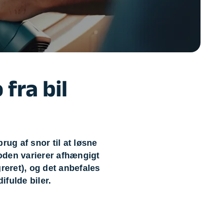
on af tagrende
rt af genstande
ngs rengøring
fra bil
rug af snor til at løsne
oden varierer afhængigt
greret), og det anbefales
ifulde biler.