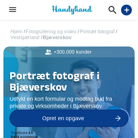
menu
add
Hjem
/
Fotografering og video
/
Portræt fotograf
/
Vestsjælland
/
Bjæverskov
+300.000 kunder
Portræt fotograf i
Bjæverskov
Udfyld en kort formular og modtag bud fra
private og virksomheder i Bjæverskov
Opret en opgave