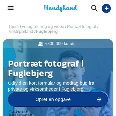
menu
add
Hjem
/
Fotografering og video
/
Portræt fotograf
/
Vestsjælland
/
Fuglebjerg
+300.000 kunder
Portræt fotograf i
Fuglebjerg
Udfyld en kort formular og modtag bud fra
private og virksomheder i Fuglebjerg
Opret en opgave