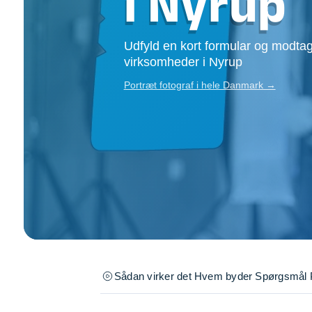
i Nyrup
Opsætning af skill
Tømrer
Udfyld en kort formular og modtag
Tunge løft
virksomheder i Nyrup
Underholdning
Se alle...
Portræt fotograf i hele Danmark →
Sådan virker det
Hvem byder
Spørgsmål