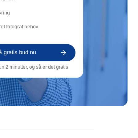
on af tagrende
rt af genstande
yring
ngs rengøring
ræt fotograf behov
å gratis bud nu
n 2 minutter, og så er det gratis