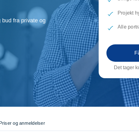
evæg
Rengøring
Reparati
Træfældning
Transpo
Projekt h
 bud fra private og
TV installation og opsætning
Udflytni
Alle port
Vinduespudsning
VVS
F
Det tager ku
Priser og anmeldelser