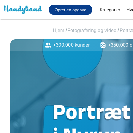
Kategorier
Hv
Opret en opgave
Hjem
/
Fotografering og video
/
Portræ
+300.000 kunder
+350.000 o
Affaldsfjernelse
Afhentning af køles
Anlæg af terrasse
Cykel reparation
Flyttehjælp
Gulvlaminering
Hårde hvidevare Mon
Portræt
Hjælp til mobil, pc, 
Installation af ildste
Møbelsamling og mo
Ophængning af lam