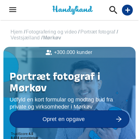
menu
add
Hjem
/
Fotografering og video
/
Portræt fotograf
/
Vestsjælland
/
Mørkøv
+300.000 kunder
Portræt fotograf i
Mørkøv
Udfyld en kort formular og modtag bud fra
private og virksomheder i Mørkøv
Opret en opgave