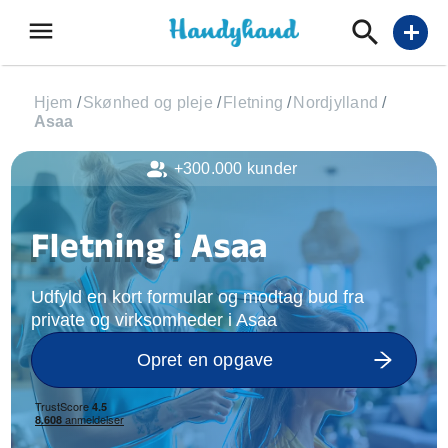
menu
add
Hjem
/
Skønhed og pleje
/
Fletning
/
Nordjylland
/
Asaa
+300.000 kunder
Fletning i Asaa
Udfyld en kort formular og modtag bud fra
private og virksomheder i Asaa
Opret en opgave