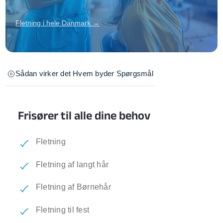
Fletning i hele Danmark →
Sådan virker det
Hvem byder
Spørgsmål
Frisører til alle dine behov
Fletning
Fletning af langt hår
Fletning af Børnehår
Fletning til fest