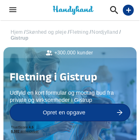
menu
add
Hjem
/
Skønhed og pleje
/
Fletning
/
Nordjylland
/
Gistrup
+300.000 kunder
Fletning i Gistrup
Udfyld en kort formular og modtag bud fra
private og virksomheder i Gistrup
Opret en opgave