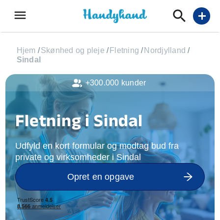
menu
add
Hjem
/
Skønhed og pleje
/
Fletning
/
Nordjylland
/
Sindal
+300.000 kunder
Fletning i Sindal
Udfyld en kort formular og modtag bud fra
private og virksomheder i Sindal
Opret en opgave