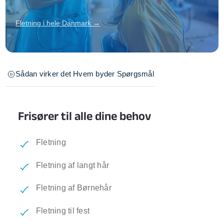
Fletning i hele Danmark →
Sådan virker det
Hvem byder
Spørgsmål
Frisører til alle dine behov
Fletning
Fletning af langt hår
Fletning af Børnehår
Fletning til fest