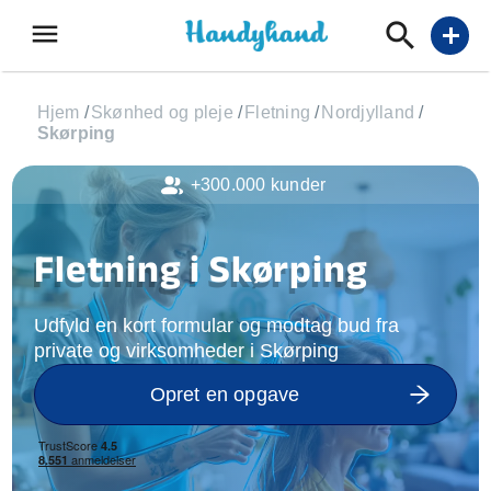
menu
add
Hjem
/
Skønhed og pleje
/
Fletning
/
Nordjylland
/
Skørping
+300.000 kunder
Fletning i Skørping
Udfyld en kort formular og modtag bud fra
private og virksomheder i Skørping
Opret en opgave