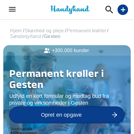
menu
add
Hjem
/
Skønhed og pleje
/
Permanent krøller
/
Sønderjylland
/
Gesten
+300.000 kunder
Permanent krøller i
Gesten
Udfyld en kort formular og modtag bud fra
private og virksomheder i Gesten
Opret en opgave