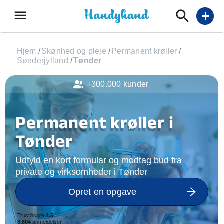
menu
add
Hjem
/
Skønhed og pleje
/
Permanent krøller
/
Sønderjylland
/
Tønder
+300.000 kunder
Permanent krøller i
Tønder
Udfyld en kort formular og modtag bud fra
private og virksomheder i Tønder
Opret en opgave