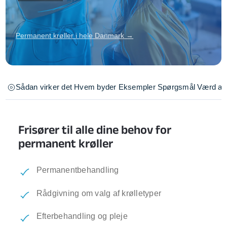
Permanent krøller i hele Danmark →
Sådan virker det
Hvem byder
Eksempler
Spørgsmål
Værd at 
Frisører til alle dine behov for
permanent krøller
Permanentbehandling
Rådgivning om valg af krølletyper
Efterbehandling og pleje