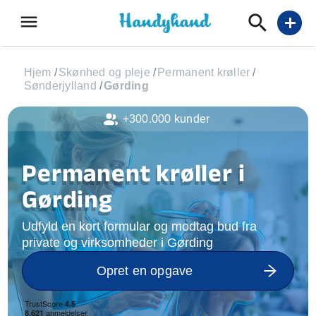
menu
add
Hjem
/
Skønhed og pleje
/
Permanent krøller
/
Sønderjylland
/
Gørding
+300.000 kunder
Permanent krøller i
Gørding
Udfyld en kort formular og modtag bud fra
private og virksomheder i Gørding
Opret en opgave