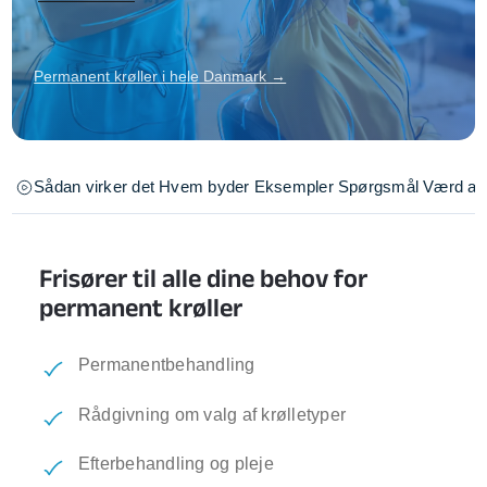
Permanent krøller i hele Danmark →
Sådan virker det
Hvem byder
Eksempler
Spørgsmål
Værd at 
Frisører til alle dine behov for
permanent krøller
Permanentbehandling
Rådgivning om valg af krølletyper
Efterbehandling og pleje