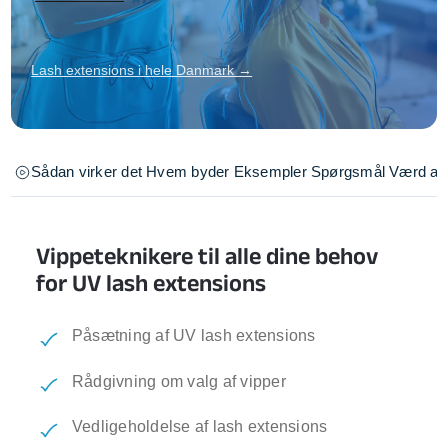
Lash extensions i hele Danmark →
Sådan virker det
Hvem byder
Eksempler
Spørgsmål
Værd at 
Vippeteknikere til alle dine behov
for UV lash extensions
Påsætning af UV lash extensions
Rådgivning om valg af vipper
Vedligeholdelse af lash extensions