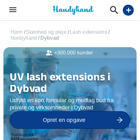
menu
add
Hjem
/
Skønhed og pleje
/
Lash extensions
/
Nordjylland
/
Dybvad
+300.000 kunder
UV lash extensions i
Dybvad
Udfyld en kort formular og modtag bud fra
private og virksomheder i Dybvad
Opret en opgave