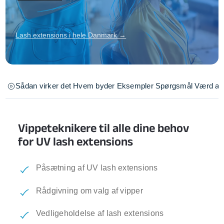
Lash extensions i hele Danmark →
Sådan virker det
Hvem byder
Eksempler
Spørgsmål
Værd at 
Vippeteknikere til alle dine behov
for UV lash extensions
Påsætning af UV lash extensions
Rådgivning om valg af vipper
Vedligeholdelse af lash extensions