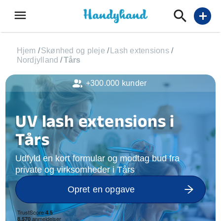
menu
add
Hjem
/
Skønhed og pleje
/
Lash extensions
/
Nordjylland
/
Tårs
+300.000 kunder
UV lash extensions i
Tårs
Udfyld en kort formular og modtag bud fra
private og virksomheder i Tårs
Opret en opgave