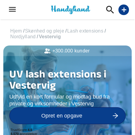
menu
add
Hjem
/
Skønhed og pleje
/
Lash extensions
/
Nordjylland
/
Vestervig
+300.000 kunder
UV lash extensions i
Vestervig
Udfyld en kort formular og modtag bud fra
private og virksomheder i Vestervig
Opret en opgave