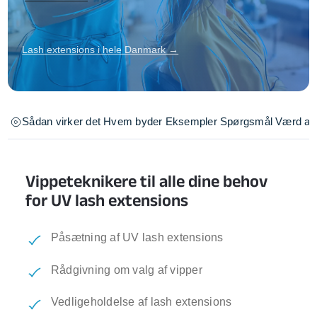
Lash extensions i hele Danmark →
Sådan virker det
Hvem byder
Eksempler
Spørgsmål
Værd at 
Vippeteknikere til alle dine behov
for UV lash extensions
Påsætning af UV lash extensions
Rådgivning om valg af vipper
Vedligeholdelse af lash extensions