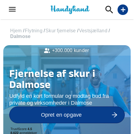
menu
add
Hjem
/
Flytning
/
Skur fjernelse
/
Vestsjælland
/
Dalmose
+300.000 kunder
Fjernelse af skur i
Dalmose
Udfyld en kort formular og modtag bud fra
private og virksomheder i Dalmose
Opret en opgave