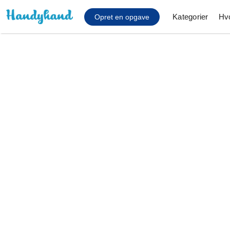
Kategorier
Hv
Opret en opgave
Affaldsfjernelse
Afhentning af køles
Anlæg af terrasse
Cykel reparation
Flyttehjælp
Gulvlaminering
Hårde hvidevare Mon
Hjælp til mobil, pc, 
Installation af ildste
Møbelsamling og mo
Ophængning af lam