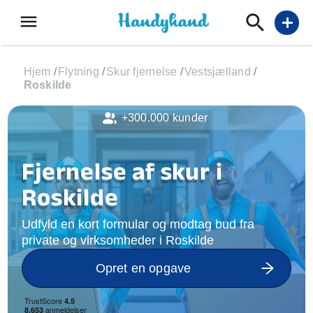
menu
add
Hjem
/
Flytning
/
Skur fjernelse
/
Vestsjælland
/
Roskilde
+300.000 kunder
Fjernelse af skur i
Roskilde
Udfyld en kort formular og modtag bud fra
private og virksomheder i Roskilde
Opret en opgave