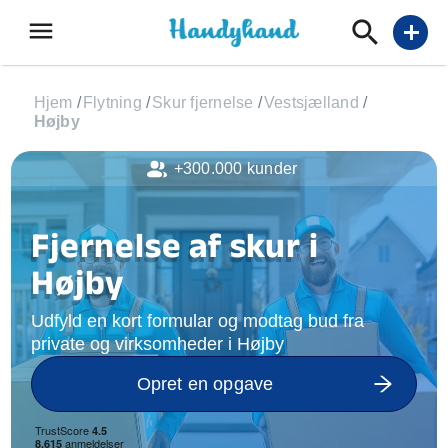
menu
add
Hjem
/
Flytning
/
Skur fjernelse
/
Vestsjælland
/
Højby
+300.000 kunder
Fjernelse af skur i
Højby
Udfyld en kort formular og modtag bud fra
private og virksomheder i Højby
Opret en opgave