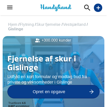
menu
add
Hjem
/
Flytning
/
Skur fjernelse
/
Vestsjælland
/
Gislinge
+300.000 kunder
Fjernelse af skur i
Gislinge
Udfyld en kort formular og modtag bud fra
private og virksomheder i Gislinge
Opret en opgave