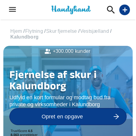
menu
add
Hjem
/
Flytning
/
Skur fjernelse
/
Vestsjælland
/
Kalundborg
+300.000 kunder
Fjernelse af skur i
Kalundborg
Udfyld en kort formular og modtag bud fra
private og virksomheder i Kalundborg
Opret en opgave